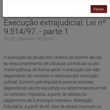
vinculados ao SFH -
Fechar
Alienação Fiduciária
Execução extrajudicial: Lei nº
9.514/97. - parte 1
16 DE JANUARY DE 2019
A execução da dívida tem chance de ocorrer devido
ao descumprimento de cláusula contratual ou por
inadimplência, de forma geral. A execução por não
seguimento do contrato é realizada por execução
judicial. Existem pré-requisitos para se analisar,
dependendo do rito escolhido ou determinando em lei
ou contrato. Hipoteca: a partir do atraso no
pagamento de 3 encargos mensais. Alienação
Fiduciária: a partir de 60 dias de atraso (comum no