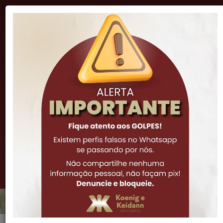
"A lei é inteligência, e sua função natural é impor o
procedimento correto e proibir a má ação."
Cicero
(51) 3341-7972
(51) 3061-0252
(51) 99973-6308
Notícias
Contratos inadimplentes